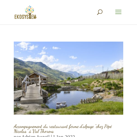
Accompagnement du restaurant ferme d’alpage “chez Pépé
Nicolas” à Val Thorens
par
Adrien Auzeil
|
J-Jan-2022