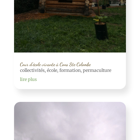
Cour d’école vivante à Cons Ste Colombe
collectivités
,
école
,
formation
,
permaculture
lire plus