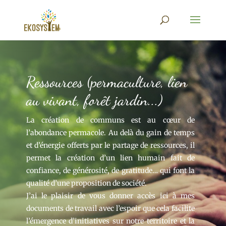
Ressources (permaculture, lien
au vivant, forêt jardin...)
La création de communs est au cœur de
l’abondance permacole. Au delà du gain de temps
et d’énergie offerts par le partage de ressources, il
permet la création d’un lien humain fait de
confiance, de générosité, de gratitude… qui font la
qualité d’une proposition de société.
J’ai le plaisir de vous donner accès ici à mes
documents de travail avec l’espoir que cela facilite
l’émergence d’initiatives sur notre territoire et la